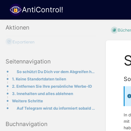
AntiControl!
Aktionen
Büche
Exportieren
S
Seitennavigation
So schützt Du Dich vor dem Abgreifen heikler Daten.
So
1. Keine Standortdaten teilen
2. Entfernen Sie Ihre persönliche Werbe-ID
3. Innehalten und alles ablehnen
Weitere Schritte
Auf Telegram wirst du informiert sobald ein neuer Artikel veröffentlicht wird!HIER ABONNIEREN: https
In 
mit
Buchnavigation
hab