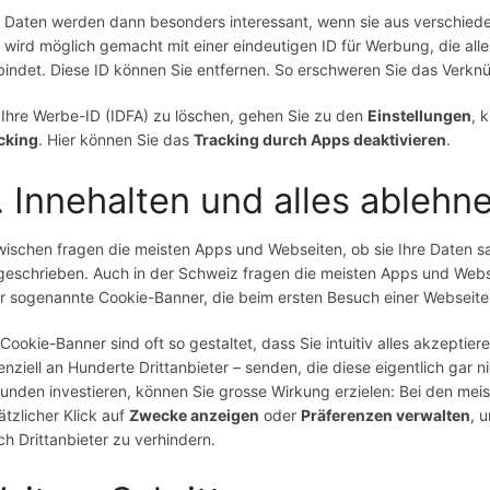
e Daten werden dann besonders interessant, wenn sie aus verschie
 wird möglich gemacht mit einer eindeutigen ID für Werbung, die alle 
bindet. Diese ID können Sie entfernen. So erschweren Sie das Verknü
Ihre Werbe-ID (IDFA) zu löschen, gehen Sie zu den
Einstellungen
, 
cking
. Hier können Sie das
Tracking durch Apps deaktivieren
.
. Innehalten und alles ablehn
wischen fragen die meisten Apps und Webseiten, ob sie Ihre Daten sa
geschrieben. Auch in der Schweiz fragen die meisten Apps und Webs
r sogenannte Cookie-Banner, die beim ersten Besuch einer Webseite 
 Cookie-Banner sind oft so gestaltet, dass Sie intuitiv alles akzepti
enziell an Hunderte Drittanbieter – senden, die diese eigentlich gar
unden investieren, können Sie grosse Wirkung erzielen: Bei den mei
ätzlicher Klick auf
Zwecke anzeigen
oder
Präferenzen verwalten
, 
ch Drittanbieter zu verhindern.