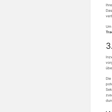
Ihr
Das
ver
Um 
Tra
3
Inz
vor
übe
Die
pot
Sek
zus
dur