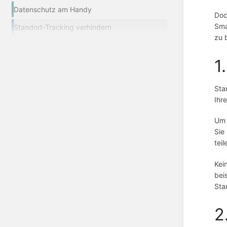
Datenschutz am Handy
Doc
Sma
Standort-Tracking verhindern
zu 
1
Sta
Ihr
Um 
Sie
tei
Kei
bei
Sta
2